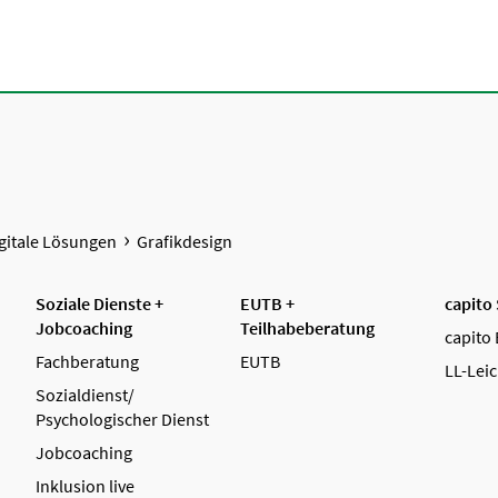
gitale Lösungen
Grafikdesign
Soziale Dienste +
EUTB +
capito
Jobcoaching
Teilhabeberatung
capito 
Fachberatung
EUTB
LL-Leic
Sozialdienst/
Psychologischer Dienst
Jobcoaching
Inklusion live