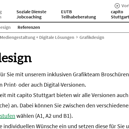
Vor
g
Soziale Dienste
EUTB
capito
n
Jobcoaching
Teilhabeberatung
Stuttgar
design
Referenzen
Mediengestaltung + Digitale Lösungen
Grafikdesign
design
für Sie mit unserem inklusiven Grafikteam Broschüren,
n Print- oder auch Digital-Versionen.
 mit capito Stuttgart bieten wir alle Versionen auch
rache) an. Dabei können Sie zwischen den verschiedene
sstufen
wählen (A1, A2 und B1).
e individuellen Wünsche ein und setzen diese für Sie 