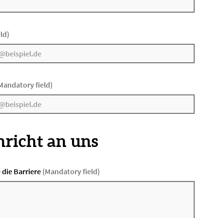
ld)
Mandatory field)
hricht an uns
 die Barriere
(Mandatory field)