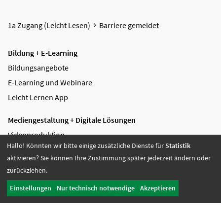
1a Zugang (Leicht Lesen)
Barriere gemeldet
Bildung + E-Learning
Bildungsangebote
E-Learning und Webinare
Leicht Lernen App
Mediengestaltung + Digitale Lösungen
Videoproduktion
Hallo! Könnten wir bitte einige zusätzliche Dienste für
Statistik
Digitale Lösungen
aktivieren? Sie können Ihre Zustimmung später jederzeit ändern oder
Grafikdesign
zurückziehen.
Referenzen
Einstellungen
Nur technisch notwendige
Akzeptieren
Soziale Dienste + Jobcoaching
Fachberatung