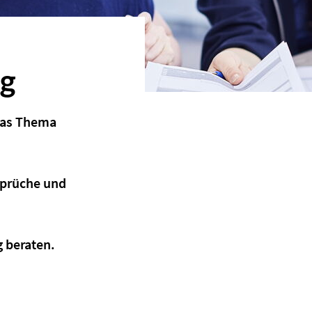
ng
das Thema
sprüche und
g beraten.