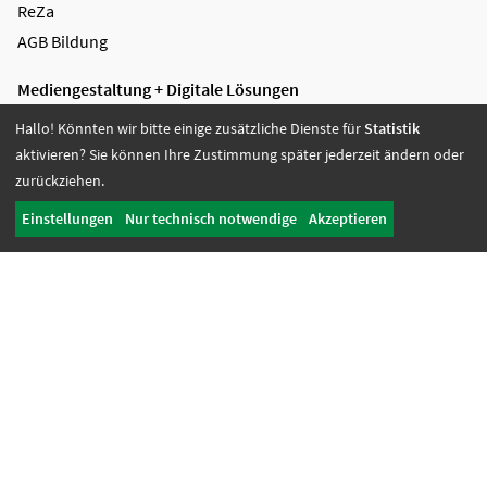
ReZa
AGB Bildung
Mediengestaltung + Digitale Lösungen
Videoproduktion
Hallo! Könnten wir bitte einige zusätzliche Dienste für
Statistik
Greenscreen
aktivieren? Sie können Ihre Zustimmung später jederzeit ändern oder
Grafikdesign
zurückziehen.
Digitale Lösungen
Einstellungen
Nur technisch notwendige
Akzeptieren
Referenzen
AGB Mediengestaltung
Soziale Dienste + Jobcoaching
Fachberatung
Sozialdienst/ Psychologischer Dienst
Jobcoaching
Inklusion live
Unterstützte Beschäftigung