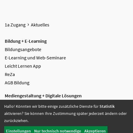
1a Zugang
Aktuelles
Bildung + E-Learning
Bildungsangebote
E-Learning und Web-Seminare
Leicht Lernen App
ReZa
AGB Bildung
Mediengestaltung + Digitale Lösungen
Videoproduktion
Hallo! Könnten wir bitte einige zusätzliche Dienste für
Statistik
Greenscreen
aktivieren? Sie können Ihre Zustimmung später jederzeit ändern oder
Grafikdesign
zurückziehen.
Digitale Lösungen
Einstellungen
Nur technisch notwendige
Akzeptieren