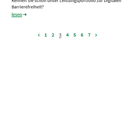
Kennen Sie schon unser Leistungsportfolio zur Digitalen
Barrierefreiheit?
lesen
1
2
3
4
5
6
7