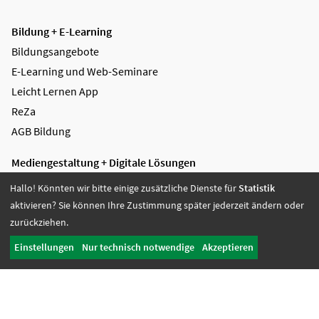
Bildung + E-Learning
Bildungsangebote
E-Learning und Web-Seminare
Leicht Lernen App
ReZa
AGB Bildung
Mediengestaltung + Digitale Lösungen
Videoproduktion
Hallo! Könnten wir bitte einige zusätzliche Dienste für
Statistik
Greenscreen
aktivieren? Sie können Ihre Zustimmung später jederzeit ändern oder
Grafikdesign
zurückziehen.
Digitale Lösungen
Einstellungen
Nur technisch notwendige
Akzeptieren
Referenzen
AGB Mediengestaltung
Soziale Dienste + Jobcoaching