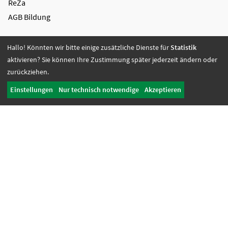
ReZa
AGB Bildung
Mediengestaltung + Digitale Lösungen
Hallo! Könnten wir bitte einige zusätzliche Dienste für
Statistik
Videoproduktion
aktivieren? Sie können Ihre Zustimmung später jederzeit ändern oder
Greenscreen
zurückziehen.
Grafikdesign
Einstellungen
Nur technisch notwendige
Akzeptieren
Digitale Lösungen
Referenzen
AGB Mediengestaltung
Soziale Dienste + Jobcoaching
Fachberatung
Sozialdienst/ Psychologischer Dienst
Jobcoaching
Inklusion live
Unterstützte Beschäftigung