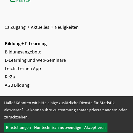
1a Zugang
Aktuelles
Neuigkeiten
Bildung + E-Learning
Bildungsangebote
E-Learning und Web-Seminare
Leicht Lernen App
ReZa
AGB Bildung
Mediengestaltung + Digitale Lösungen
Hallo! Könnten wir bitte einige zusätzliche Dienste für
Statistik
Videoproduktion
aktivieren? Sie können Ihre Zustimmung später jederzeit ändern oder
Greenscreen
zurückziehen.
Grafikdesign
Einstellungen
Nur technisch notwendige
Akzeptieren
Digitale Lösungen