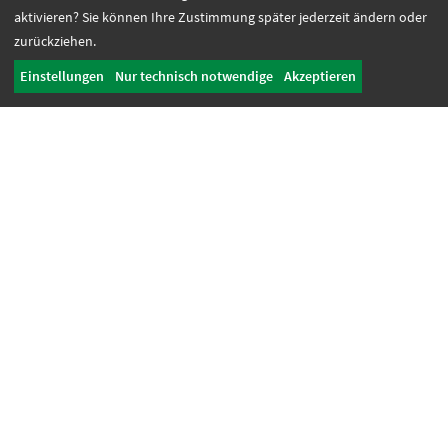
aktivieren? Sie können Ihre Zustimmung später jederzeit ändern oder
Videoproduktion
zurückziehen.
Greenscreen
Grafikdesign
Einstellungen
Nur technisch notwendige
Akzeptieren
Digitale Lösungen
Referenzen
AGB Mediengestaltung
Soziale Dienste + Jobcoaching
Fachberatung
Sozialdienst/ Psychologischer Dienst
Jobcoaching
Inklusion live
Unterstützte Beschäftigung
KoBV
EUTB + Teilhabeberatung
EUTB