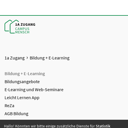
1a Zugang
Bildung + E-Learning
Bildung + E-Learning
Bildungsangebote
E-Learning und Web-Seminare
Leicht Lernen App
ReZa
AGB Bildung
Mediengestaltung + Digitale Lösungen
Hallo! Könnten wir bitte einige zusätzliche Dienste für
Statistik