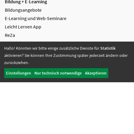
Bildung + E-Learning
Bildungsangebote
E-Learning und Web-Seminare
Leicht Lernen App
ReZa
AGB Bildung
Hallo! Könnten wir bitte einige zusätzliche Dienste für
Statistik
aktivieren? Sie können Ihre Zustimmung später jederzeit ändern oder
Mediengestaltung + Digitale Lösungen
zurückziehen.
Videoproduktion
Greenscreen
Einstellungen
Nur technisch notwendige
Akzeptieren
Grafikdesign
Digitale Lösungen
Referenzen
AGB Mediengestaltung
Soziale Dienste + Jobcoaching
Fachberatung