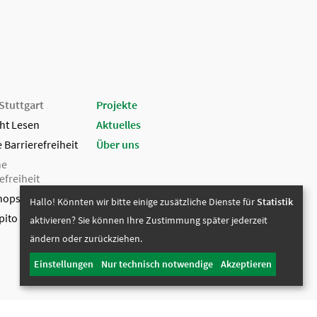
 Stuttgart
Projekte
cht Lesen
Aktuelles
e Barrierefreiheit
Über uns
he
efreiheit
hops
Hallo! Könnten wir bitte einige zusätzliche Dienste für
Statistik
ito Stuttgart
aktivieren? Sie können Ihre Zustimmung später jederzeit
ändern oder zurückziehen.
Einstellungen
Nur technisch notwendige
Akzeptieren