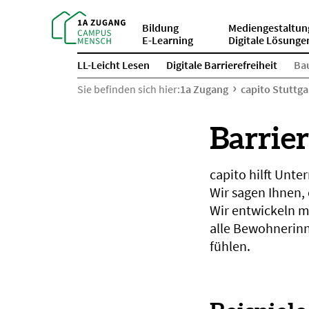
Bildung
Mediengestaltun
E-Learning
Digitale Lösunge
LL-Leicht Lesen
Digitale Barrierefreiheit
Bau
Sie befinden sich hier:
1a Zugang
capito Stuttga
Barrier
capito hilft Unt
Wir sagen Ihnen,
Wir entwickeln m
alle Bewohnerin
fühlen.