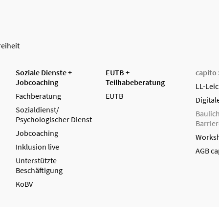
reiheit
Soziale Dienste +
EUTB +
capito
Jobcoaching
Teilhabeberatung
LL-Lei
Fachberatung
EUTB
Digital
Sozialdienst/
Baulic
Psychologischer Dienst
Barrier
Jobcoaching
Works
Inklusion live
AGB cap
Unterstützte
Beschäftigung
KoBV
Datenschutz
Impressum