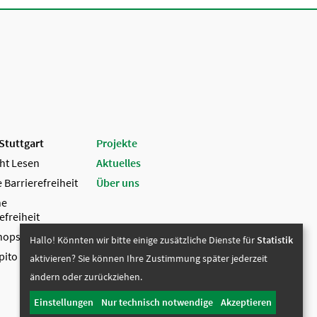
 Stuttgart
Projekte
cht Lesen
Aktuelles
e Barrierefreiheit
Über uns
he
efreiheit
hops
Hallo! Könnten wir bitte einige zusätzliche Dienste für
Statistik
ito Stuttgart
aktivieren? Sie können Ihre Zustimmung später jederzeit
ändern oder zurückziehen.
Einstellungen
Nur technisch notwendige
Akzeptieren