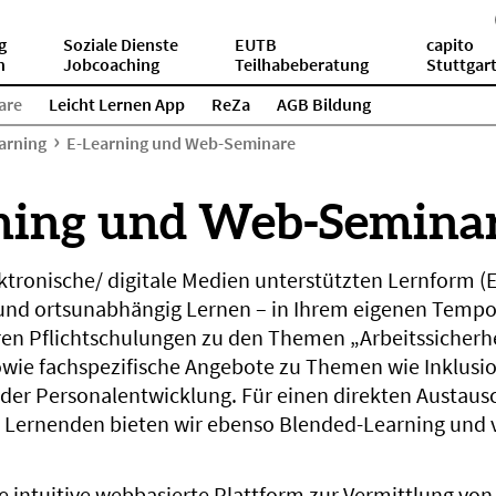
g
Soziale Dienste
EUTB
capito
n
Jobcoaching
Teilhabeberatung
Stuttgar
are
Leicht Lernen App
ReZa
AGB Bildung
arning
E-Learning und Web-Seminare
ning und Web-Semina
ektronische/ digitale Medien unterstützten Lernform (
 und ortsunabhängig Lernen – in Ihrem eigenen Tempo
n Pflichtschulungen zu den Themen „Arbeitssicherhe
wie fachspezifische Angebote zu Themen wie Inklusio
 oder Personalentwicklung. Für einen direkten Austau
 Lernenden bieten wir ebenso Blended-Learning und v
e intuitive webbasierte Plattform zur Vermittlung von