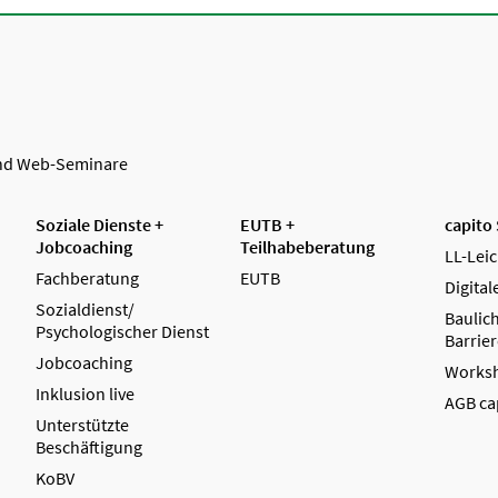
und Web-Seminare
Soziale Dienste +
EUTB +
capito
Jobcoaching
Teilhabeberatung
LL-Lei
Fachberatung
EUTB
Digital
Sozialdienst/
Baulic
Psychologischer Dienst
Barrier
Jobcoaching
Works
Inklusion live
AGB cap
Unterstützte
Beschäftigung
KoBV