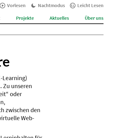
Vorlesen
Nachtmodus
Leicht Lesen
t
Projekte
Aktuelles
Über uns
re
E-Learning)
. Zu unseren
it“ oder
n,
sch zwischen den
irtuelle Web-
 Lerninhalten für