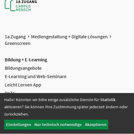
1a Zugang
Mediengestaltung + Digitale Lösungen
Greenscreen
Bildung + E-Learning
Bildungsangebote
E-Learning und Web-Seminare
Leicht Lernen App
ReZa
Hallo! Könnten wir bitte einige zusätzliche Dienste für
Statistik
AGB Bildung
aktivieren? Sie können Ihre Zustimmung später jederzeit ändern oder
zurückziehen.
Mediengestaltung + Digitale Lösungen
Videoproduktion
Einstellungen
Nur technisch notwendige
Akzeptieren
Greenscreen