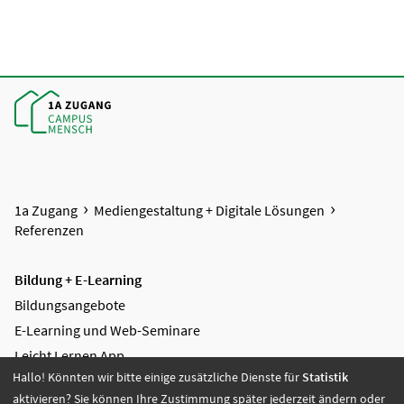
1a Zugang
Mediengestaltung + Digitale Lösungen
Referenzen
Bildung + E-Learning
Bildungsangebote
E-Learning und Web-Seminare
Leicht Lernen App
Hallo! Könnten wir bitte einige zusätzliche Dienste für
Statistik
ReZa
aktivieren? Sie können Ihre Zustimmung später jederzeit ändern oder