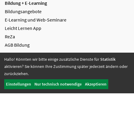
Bildung + E-Learning
Bildungsangebote
E-Learning und Web-Seminare
Leicht Lernen App
ReZa
AGB Bildung
Mediengestaltung + Digitale Lösungen
Hallo! Könnten wir bitte einige zusätzliche Dienste für
Statistik
Videoproduktion
aktivieren? Sie können Ihre Zustimmung später jederzeit ändern oder
zurückziehen.
Greenscreen
Grafikdesign
Einstellungen
Nur technisch notwendige
Akzeptieren
Digitale Lösungen
Referenzen
AGB Mediengestaltung
Soziale Dienste + Jobcoaching
Fachberatung