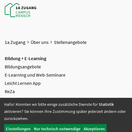
1a Zugang
Über uns
Stellenangebote
Bildung + E-Learning
Bildungsangebote
E-Learning und Web-Seminare
Leicht Lernen App
ReZa
AGB Bildung
Hallo! Könnten wir bitte einige zusätzliche Dienste für
Statistik
aktivieren? Sie können Ihre Zustimmung später jederzeit ändern oder
Mediengestaltung + Digitale Lösungen
zurückziehen.
Videoproduktion
Greenscreen
Einstellungen
Nur technisch notwendige
Akzeptieren