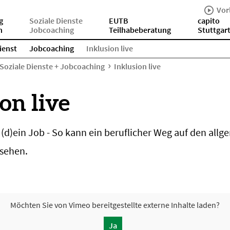
Vor
g
Soziale Dienste
EUTB
capito
n
Jobcoaching
Teilhabeberatung
Stuttgar
ienst
Jobcoaching
Inklusion live
Soziale Dienste + Jobcoaching
Inklusion live
on live
, (d)ein Job - So kann ein beruflicher Weg auf den all
sehen.
Möchten Sie von
Vimeo
bereitgestellte externe Inhalte laden?
Ja