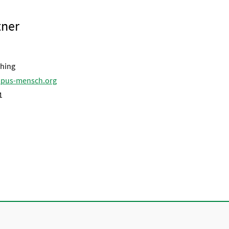
tner
ching
pus-mensch.org
1