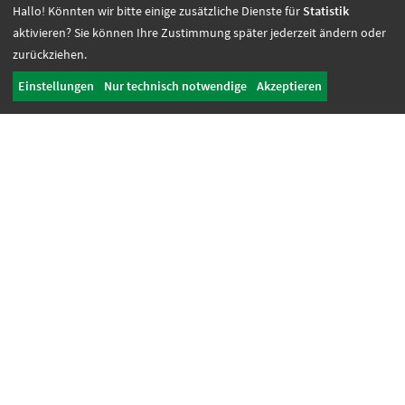
Hallo! Könnten wir bitte einige zusätzliche Dienste für
Statistik
aktivieren? Sie können Ihre Zustimmung später jederzeit ändern oder
Mediengestaltung + Digitale Lösungen
zurückziehen.
Videoproduktion
Greenscreen
Einstellungen
Nur technisch notwendige
Akzeptieren
Grafikdesign
Digitale Lösungen
Referenzen
AGB Mediengestaltung
Soziale Dienste + Jobcoaching
Fachberatung
Sozialdienst/ Psychologischer Dienst
Jobcoaching
Inklusion live
Unterstützte Beschäftigung
KoBV