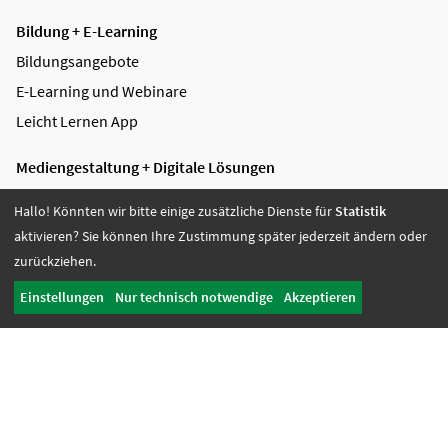
Bildung + E-Learning
Bildungsangebote
E-Learning und Webinare
Leicht Lernen App
Mediengestaltung + Digitale Lösungen
Videoproduktion
Hallo! Könnten wir bitte einige zusätzliche Dienste für
Statistik
Digitale Lösungen
aktivieren? Sie können Ihre Zustimmung später jederzeit ändern oder
Grafikdesign
zurückziehen.
Referenzen
Einstellungen
Nur technisch notwendige
Akzeptieren
Soziale Dienste + Jobcoaching
Fachberatung
Sozialdienst/ Psychologischer Dienst
Jobcoaching