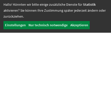
Mediengestaltung + Digitale Lösungen
Hallo! Könnten wir bitte einige zusätzliche Dienste für
Statistik
aktivieren? Sie können Ihre Zustimmung später jederzeit ändern oder
Videoproduktion
zurückziehen.
Greenscreen
Grafikdesign
Einstellungen
Nur technisch notwendige
Akzeptieren
Digitale Lösungen
Referenzen
AGB Mediengestaltung
Soziale Dienste + Jobcoaching
Fachberatung
Sozialdienst/ Psychologischer Dienst
Jobcoaching
Inklusion live
Unterstützte Beschäftigung
KoBV
EUTB + Teilhabeberatung